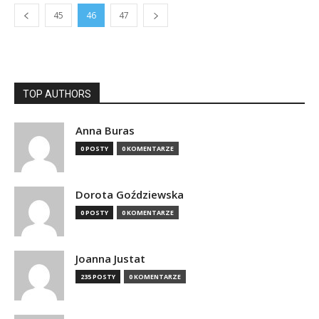
45
46
47
TOP AUTHORS
Anna Buras
0 POSTY
0 KOMENTARZE
Dorota Goździewska
0 POSTY
0 KOMENTARZE
Joanna Justat
235 POSTY
0 KOMENTARZE