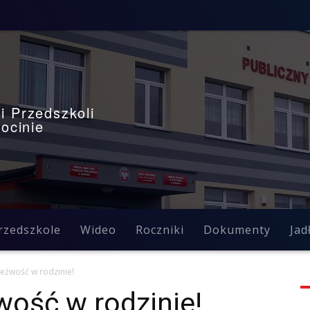
i Przedszkoli
ocinie
rzedszkole
Wideo
Roczniki
Dokumenty
Jad
eźwość w rodzinie!
wość w rodzinie!