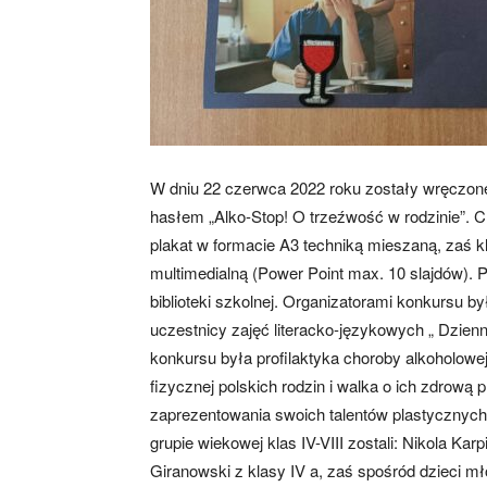
W dniu 22 czerwca 2022 roku zostały wręczone
hasłem „Alko-Stop! O trzeźwość w rodzinie”. Chę
plakat w formacie A3 techniką mieszaną, zaś kla
multimedialną (Power Point max. 10 slajdów). 
biblioteki szkolnej. Organizatorami konkursu by
uczestnicy zajęć literacko-językowych „ Dzien
konkursu była profilaktyka choroby alkoholowe
fizycznej polskich rodzin i walka o ich zdrow
zaprezentowania swoich talentów plastycznych
grupie wiekowej klas IV-VIII zostali: Nikola Ka
Giranowski z klasy IV a, zaś spośród dzieci 