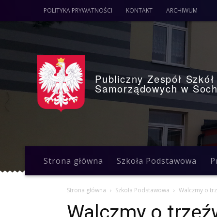
POLITYKA PRYWATNOŚCI
KONTAKT
ARCHIWUM
Publiczny Zespół Szkół 
Samorządowych w Soch
Strona główna
Szkoła Podstawowa
P
Strona główna
Szkoła Podstawowa
Walczmy o trz
Walczmy o trzeź