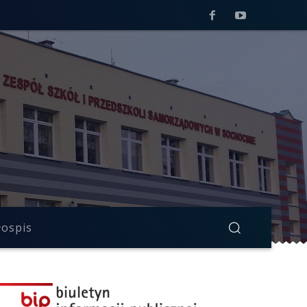
łospis