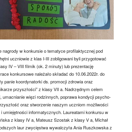
 nagrody w konkursie o tematyce profilaktycznej pod
tni uczniowie z klas I-III zobligowani byli przygotować
sy IV – VIII filmik (ok. 2 minuty) lub prezentację
Prace konkursowe należało składać do 10.06.2022r. do
ły panie koordynatorki ds. promocji zdrowia oraz
nikarze przyszłości” z klasy VII a. Nadrzędnym celem
j, umacnianie więzi rodzinnych, poprawa kondycji psycho-
ą przyszłość oraz stworzenie naszym uczniom możliwości
 i umiejętności informatycznych. Laureatami konkursu w
rpińska z klasy IV a, Mateusz Szostak z klasy V a, Michał
młodszych laur zwycięstwa wywalczyła Ania Ruszkowska z