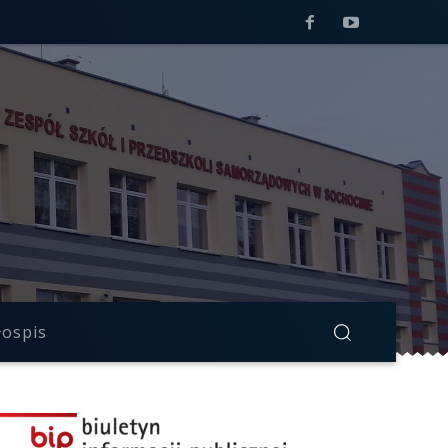
łospis