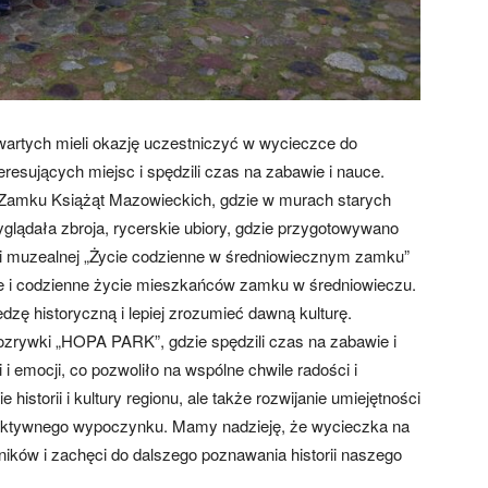
zwartych mieli okazję uczestniczyć w wycieczce do
eresujących miejsc i spędzili czas na zabawie i nauce.
Zamku Książąt Mazowieckich, gdzie w murach starych
ądała zbroja, rycerskie ubiory, gdzie przygotowywano
ji muzealnej „Życie codzienne w średniowiecznym zamku”
je i codzienne życie mieszkańców zamku w średniowieczu.
dzę historyczną i lepiej zrozumieć dawną kulturę.
Rozrywki „HOPA PARK”, gdzie spędzili czas na zabawie i
i i emocji, co pozwoliło na wspólne chwile radości i
 historii i kultury regionu, ale także rozwijanie umiejętności
aktywnego wypoczynku. Mamy nadzieję, że wycieczka na
ików i zachęci do dalszego poznawania historii naszego