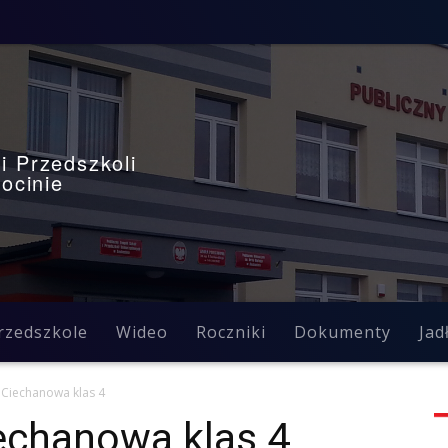
i Przedszkoli
ocinie
rzedszkole
Wideo
Roczniki
Dokumenty
Jad
 Ciechanowa klas 4
echanowa klas 4