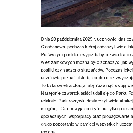
Dnia 23 października 2025 r. uczniowie klas c
Ciechanowa, podczas której zobaczyli wiele int
Pierwszym punktem wyjazdu było zwiedzanie 
wież zamkowych można było zobaczyć, jak wygl
posiłki czy sądzono skazańców. Podczas lekc
uczniowie poznali historię zamku oraz zwycza
To była świetna okazja, aby rozwinąć swoją wie
Następnie czwartoklasiści udali się do Parku 
relaksie. Park rozrywki dostarczył wiele atrakcj
integracji. Celem wyjazdu było nie tylko poznanie
społecznych, współpracy oraz propagowanie 
długo pozostanie w pamięci wszystkich uczestn
regionu.