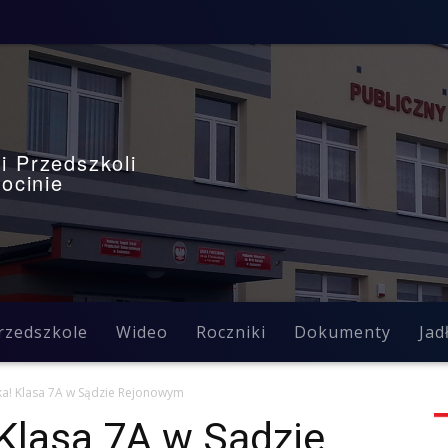
i Przedszkoli
ocinie
rzedszkole
Wideo
Roczniki
Dokumenty
Jad
ka! Klasa 7A w Sądzie Rejonowym
 Klasa 7A w Sądzie