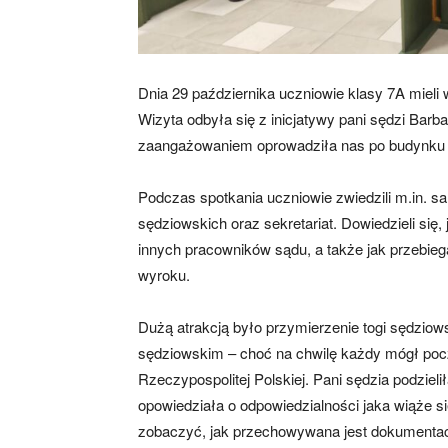
Dnia 29 października uczniowie klasy 7A miel
Wizyta odbyła się z inicjatywy pani sędzi Bar
zaangażowaniem oprowadziła nas po budynku są
Podczas spotkania uczniowie zwiedzili m.in. s
sędziowskich oraz sekretariat. Dowiedzieli się,
innych pracowników sądu, a także jak przebie
wyroku.
Dużą atrakcją było przymierzenie togi sędziow
sędziowskim – choć na chwilę każdy mógł pocz
Rzeczypospolitej Polskiej. Pani sędzia podziel
opowiedziała o odpowiedzialności jaka wiąże s
zobaczyć, jak przechowywana jest dokumentacj