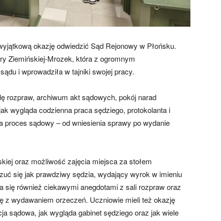
i wyjątkową okazję odwiedzić Sąd Rejonowy w Płońsku.
bary Ziemińskiej-Mrozek, która z ogromnym
du i wprowadziła w tajniki swojej pracy.
alę rozpraw, archiwum akt sądowych, pokój narad
 jak wygląda codzienna praca sędziego, protokolanta i
ga proces sądowy – od wniesienia sprawy po wydanie
skiej oraz możliwość zajęcia miejsca za stołem
uć się jak prawdziwy sędzia, wydający wyrok w imieniu
iła się również ciekawymi anegdotami z sali rozpraw oraz
ię z wydawaniem orzeczeń. Uczniowie mieli też okazję
a sądowa, jak wygląda gabinet sędziego oraz jak wiele