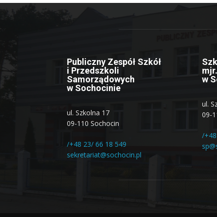
Publiczny Zespół Szkół
Szk
i Przedszkoli
mjr
Samorządowych
w S
w Sochocinie
ul. 
ul. Szkolna 17
09-1
09-110 Sochocin
/+48
/+48 23/ 66 18 549
sp@s
sekretariat@sochocin.pl