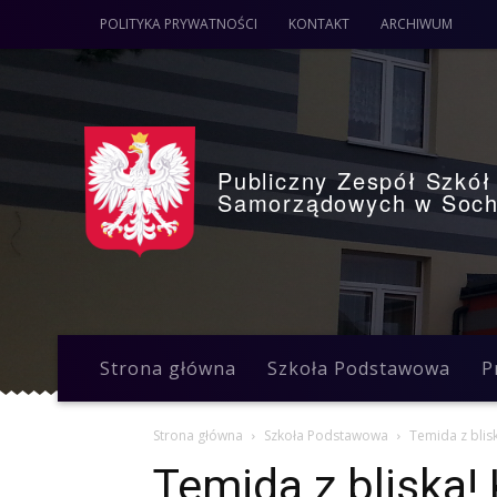
POLITYKA PRYWATNOŚCI
KONTAKT
ARCHIWUM
Publiczny Zespół Szkół 
Samorządowych w Soch
Strona główna
Szkoła Podstawowa
P
Strona główna
Szkoła Podstawowa
Temida z blis
Temida z bliska!