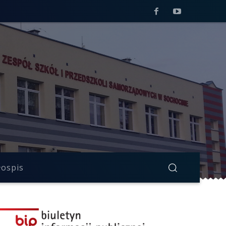
łospis