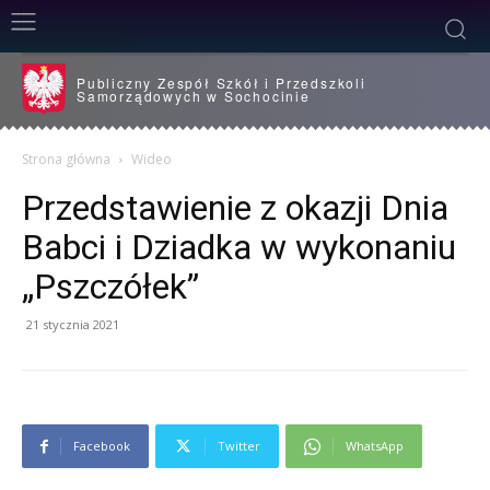
Publiczny Zespół Szkół i Przedszkoli
Samorządowych w Sochocinie
Strona główna
Wideo
Przedstawienie z okazji Dnia
Babci i Dziadka w wykonaniu
„Pszczółek”
21 stycznia 2021
Facebook
Twitter
WhatsApp