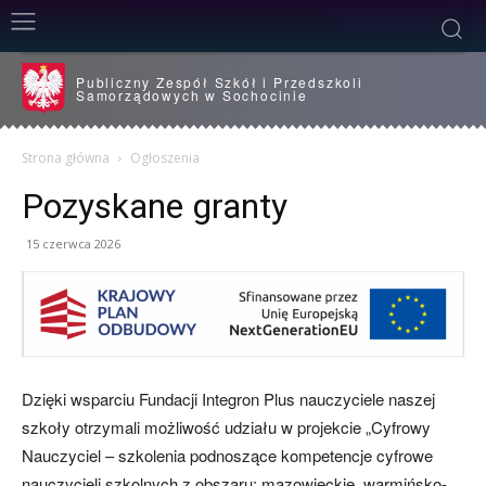
Publiczny Zespół Szkół i Przedszkoli
Samorządowych w Sochocinie
Strona główna
Ogłoszenia
Pozyskane granty
15 czerwca 2026
Dzięki wsparciu Fundacji Integron Plus nauczyciele naszej
szkoły otrzymali możliwość udziału w projekcie „Cyfrowy
Nauczyciel – szkolenia podnoszące kompetencje cyfrowe
nauczycieli szkolnych z obszaru: mazowieckie, warmińsko-